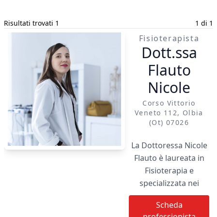
Risultati trovati 1
1 di 1
Fisioterapista
Dott.ssa
Flauto
Nicole
Corso Vittorio
Veneto 112, Olbia
(ot) 07026
La Dottoressa Nicole
Flauto è laureata in
Fisioterapia e
specializzata nei
seguenti ambiti: •
Scheda
Metodo di
professionista