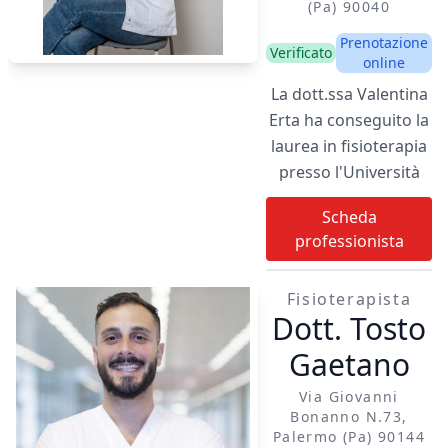
(pa) 90040
utilizzare diverse
tecniche delle due
Prenotazione
Verificato
online
discipline per
La dott.ssa Valentina
accompagnare la
Erta ha conseguito la
guarigione del
laurea in fisioterapia
paziente in tutte le
presso l'Università
sue fasi del percorso,
degli Studi di Palermo
dalla fase più acuta, a
Scheda
ricevendo il massimo
quella cronica.
professionista
dei voti con lode. Ha
concluso il Master in
Fisioterapista
riabilitazione sportiva
Dott. Tosto
e delle discipline
artistiche a Siena.
Gaetano
Tale titolo
Via Giovanni
accademico
Bonanno N.73,
rappresenta una
Palermo (pa) 90144