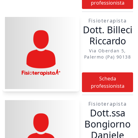
professionista
manipolazioni
specialistiche.
Esperto in
Fisioterapista
Dott. Billeci
NEURORIABILITAZIONE
DI ALTA SPECIALITA’
Riccardo
presso FONDAZIONE
Via Oberdan 5,
SANTA LUCIA IRCCS
Palermo (pa) 90138
sede Roma
Scheda
professionista
Fisioterapista
Dott.ssa
Bongiorno
Daniele