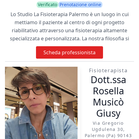
Verificato
Prenotazione online
Lo Studio La Fisioterapia Palermo è un luogo in cui
mettiamo il paziente al centro di ogni progetto
riabilitativo attraverso una fisioterapia altamente
specializzata e personalizzata. La nostra filosofia si
basa sull’idea che ogni individuo è unico e la
Scheda professionista
fisioterapia deve essere plasmata intorno a questa
unicità. Non trattiamo solo i sintomi, ma ci
Fisioterapista
concentriamo sull’individuare e affrontare le cause
Dott.ssa
profonde dei problemi dei nostri pazienti. La
fisioterapia da noi offerta non è un semplice
Rosella
trattamento passivo, ma un processo di
Musicò
compartecipazione tra fisioterapista e paziente.
Giusy
Lavoriamo insieme per individuare le soluzioni più
adeguate e personalizzate per risolvere il problema
Via Gregorio
definitivamente. Presso lo studio La Fisioterapia
Ugdulena 30,
Palermo puoi contare su uno staff altamente
Palermo (pa) 90143