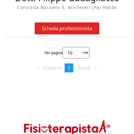
Contrada Bassano 3, Misilmeri (pa) 90036
Scheda professionista
Per pagina
Indietro
page
You're
1
Avanti
page
on
page