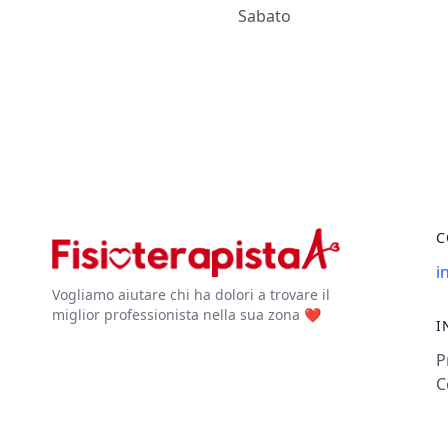
Sabato
C
i
Vogliamo aiutare chi ha dolori a trovare il
miglior professionista nella sua zona ❤️
I
P
C