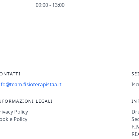
09:00 - 13:00
ONTATTI
SE
nfo@team.fisioterapistaa.it
Isc
NFORMAZIONI LEGALI
IN
rivacy Policy
Dr
ookie Policy
Sed
P.I
REA