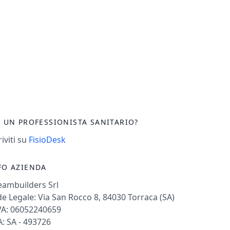
I UN PROFESSIONISTA SANITARIO?
riviti su
FisioDesk
FO AZIENDA
eambuilders Srl
e Legale: Via San Rocco 8, 84030 Torraca (SA)
VA: 06052240659
: SA - 493726