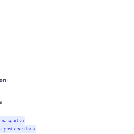
oni
va
apia sportiva
ia post-operatoria