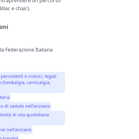
 intraprendere un percorso
llac e chair).
oni
lla Federazione Italiana
 persistenti o cronici, legati
 (lombalgia, cervicalgia,
toria
io di cadute nell'anziano
tività di vita quotidiana
ve nell'anziano
 o trauma