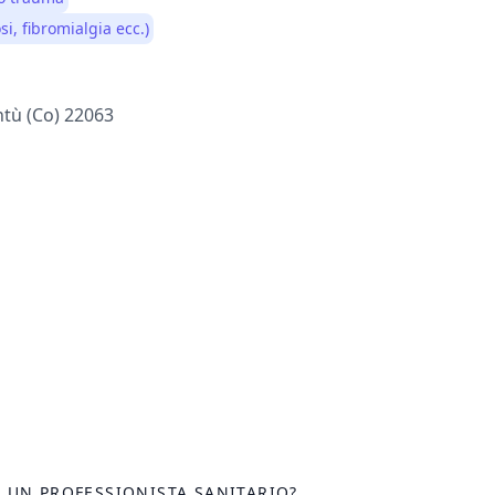
i, fibromialgia ecc.)
antù (co) 22063
I UN PROFESSIONISTA SANITARIO?