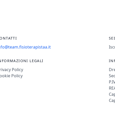
ONTATTI
SE
nfo@team.fisioterapistaa.it
Isc
NFORMAZIONI LEGALI
IN
rivacy Policy
Dr
ookie Policy
Sed
P.I
REA
Cap
Cap