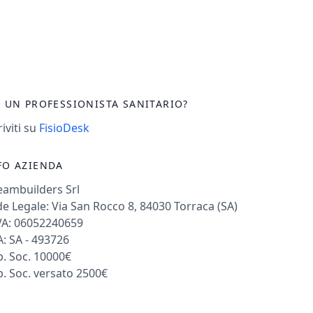
I UN PROFESSIONISTA SANITARIO?
riviti su
FisioDesk
FO AZIENDA
eambuilders Srl
e Legale: Via San Rocco 8, 84030 Torraca (SA)
VA: 06052240659
: SA - 493726
. Soc. 10000€
. Soc. versato 2500€