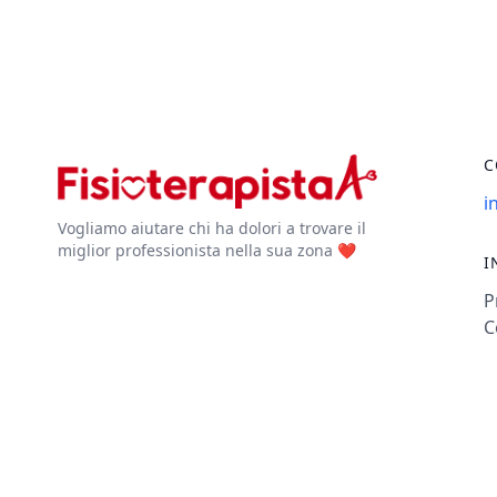
C
i
Vogliamo aiutare chi ha dolori a trovare il
miglior professionista nella sua zona ❤️
I
P
C