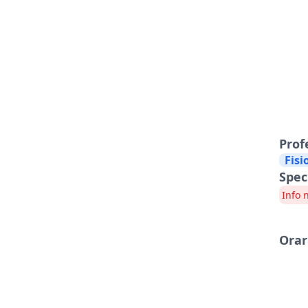
Prof
Fisi
Spec
Info 
Orar