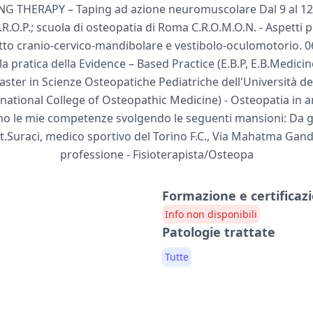
 THERAPY – Taping ad azione neuromuscolare Dal 9 al 12 
.R.O.P.; scuola di osteopatia di Roma C.R.O.M.O.N. - Aspetti p
etto cranio-cervico-mandibolare e vestibolo-oculomotorio. 0
la pratica della Evidence – Based Practice (E.B.P, E.B.Medic
ter in Scienze Osteopatiche Pediatriche dell'Università deg
ational College of Osteopathic Medicine) - Osteopatia in a
fino le mie competenze svolgendo le seguenti mansioni: Da 
t.Suraci, medico sportivo del Torino F.C., Via Mahatma Gandh
professione - Fisioterapista/Osteopa
Formazione e certificazi
Info non disponibili
Patologie trattate
Tutte