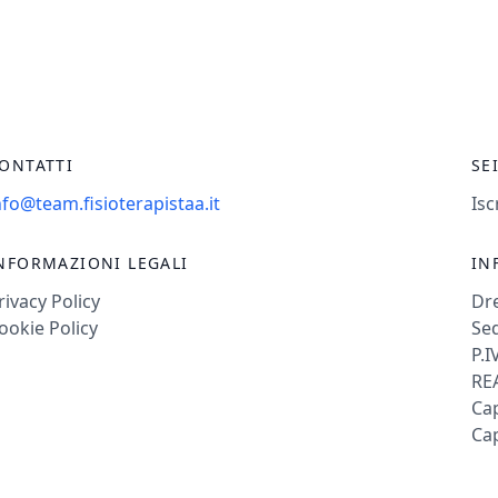
ONTATTI
SE
nfo@team.fisioterapistaa.it
Isc
NFORMAZIONI LEGALI
IN
rivacy Policy
Dr
ookie Policy
Sed
P.I
REA
Cap
Cap