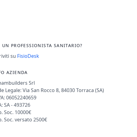
I UN PROFESSIONISTA SANITARIO?
riviti su
FisioDesk
FO AZIENDA
eambuilders Srl
e Legale: Via San Rocco 8, 84030 Torraca (SA)
VA: 06052240659
: SA - 493726
. Soc. 10000€
. Soc. versato 2500€