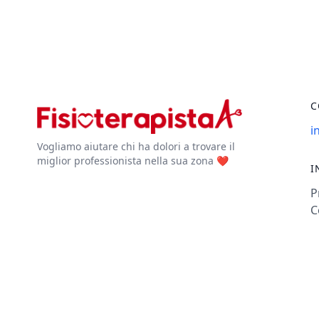
C
i
Vogliamo aiutare chi ha dolori a trovare il
miglior professionista nella sua zona ❤️
I
P
C