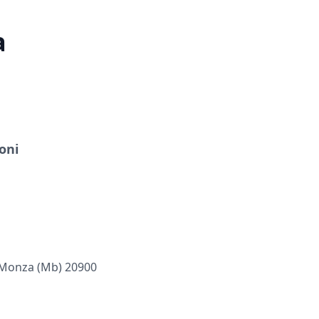
a
oni
 Monza (mb) 20900