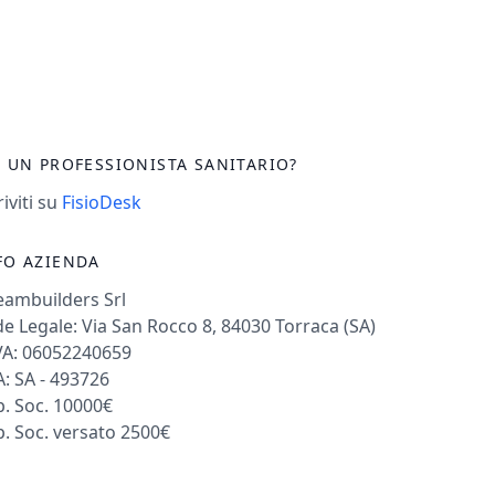
I UN PROFESSIONISTA SANITARIO?
riviti su
FisioDesk
FO AZIENDA
eambuilders Srl
e Legale: Via San Rocco 8, 84030 Torraca (SA)
VA: 06052240659
: SA - 493726
. Soc. 10000€
. Soc. versato 2500€