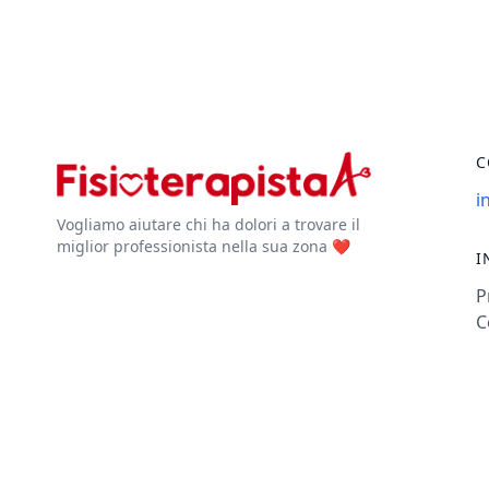
C
i
Vogliamo aiutare chi ha dolori a trovare il
miglior professionista nella sua zona ❤️
I
P
C