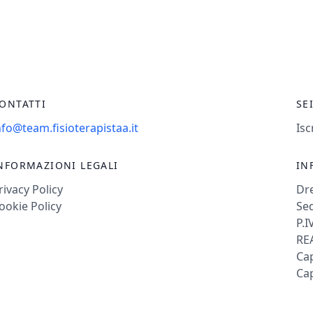
ONTATTI
SE
nfo@team.fisioterapistaa.it
Isc
NFORMAZIONI LEGALI
IN
rivacy Policy
Dr
ookie Policy
Sed
P.I
REA
Cap
Cap