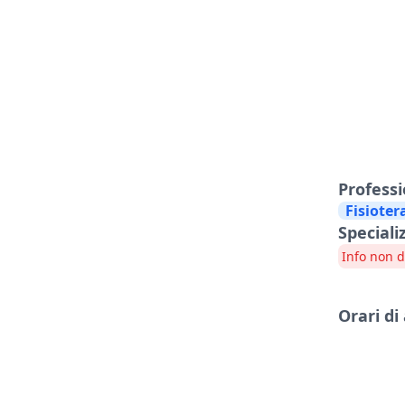
Profess
Fisioter
Speciali
Info non d
Orari di