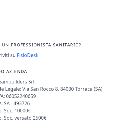
I UN PROFESSIONISTA SANITARIO?
riviti su
FisioDesk
FO AZIENDA
eambuilders Srl
e Legale: Via San Rocco 8, 84030 Torraca (SA)
VA: 06052240659
: SA - 493726
. Soc. 10000€
. Soc. versato 2500€