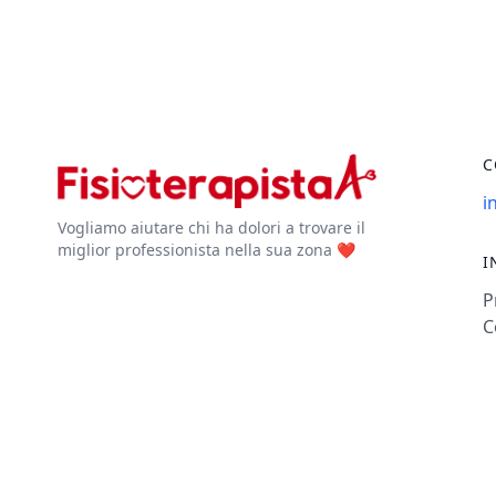
C
i
Vogliamo aiutare chi ha dolori a trovare il
miglior professionista nella sua zona ❤️
I
P
C