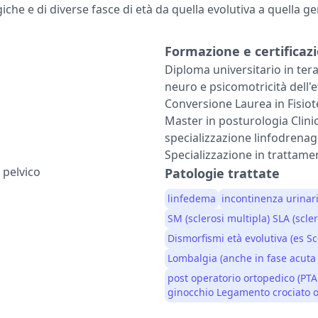
iche e di diverse fasce di età da quella evolutiva a quella ger
Formazione e certificazi
Diploma universitario in terap
neuro e psicomotricità dell'e
Conversione Laurea in Fisiot
Master in posturologia Clini
specializzazione linfodrenag
Specializzazione in trattame
 pelvico
Patologie trattate
linfedema
incontinenza urinar
SM (sclerosi multipla) SLA (scler
Dismorfismi età evolutiva (es Sco
Lombalgia (anche in fase acuta 
post operatorio ortopedico (PTA
ginocchio Legamento crociato o