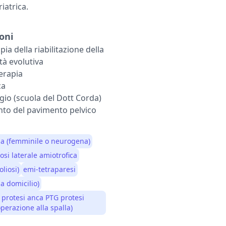
iatrica.
oni
ia della riabilitazione della
tà evolutiva
erapia
ca
gio (scuola del Dott Corda)
nto del pavimento pelvico
ia (femminile o neurogena)
osi laterale amiotrofica
liosi)
emi-tetraparesi
a domicilio)
 protesi anca PTG protesi
perazione alla spalla)