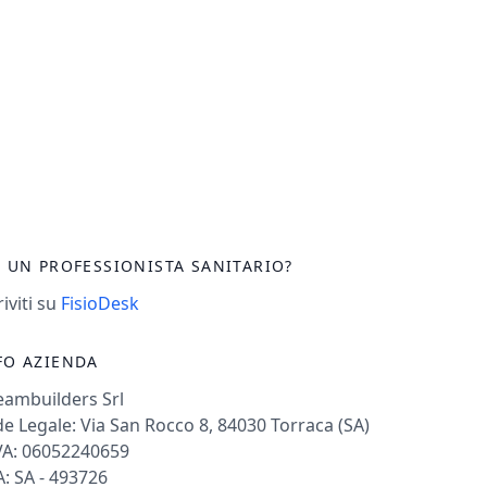
I UN PROFESSIONISTA SANITARIO?
riviti su
FisioDesk
FO AZIENDA
eambuilders Srl
e Legale: Via San Rocco 8, 84030 Torraca (SA)
VA: 06052240659
: SA - 493726