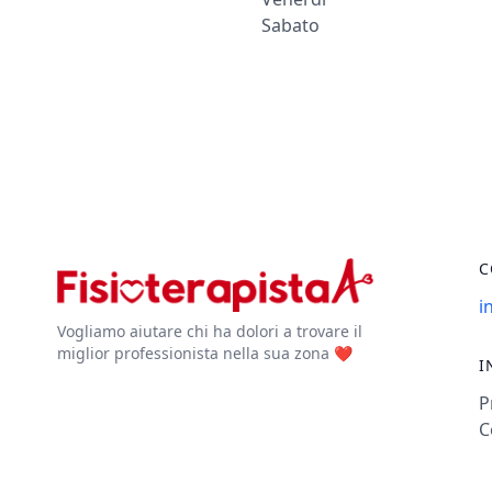
Sabato
C
i
Vogliamo aiutare chi ha dolori a trovare il
miglior professionista nella sua zona ❤️
I
P
C