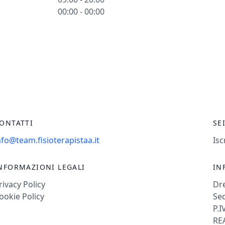
00:00 - 00:00
ONTATTI
SE
nfo@team.fisioterapistaa.it
Isc
NFORMAZIONI LEGALI
IN
rivacy Policy
Dr
ookie Policy
Sed
P.I
REA