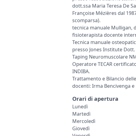
dott.ssa Maria Teresa De San
Françoise Mézières dal 1987
scomparsa).
tecnica manuale Mulligan, 
fisioterapista docente inte
Tecnica manuale osteopatica
presso Jones Institute Dott
Taping Neuromuscolare NM
Operatore TECAR certifica
INDIBA.
Trattamento e Bilancio delle
docenti: Irma Bencivenga e
Orari di apertura
Lunedì
Martedì
Mercoledì
Giovedì
Venerdì