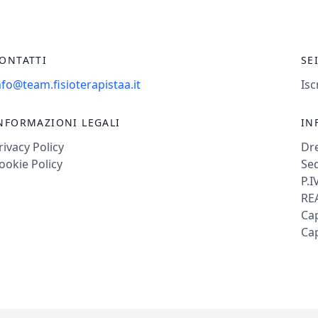
ONTATTI
SE
nfo@team.fisioterapistaa.it
Isc
NFORMAZIONI LEGALI
IN
rivacy Policy
Dr
ookie Policy
Sed
P.I
REA
Cap
Cap