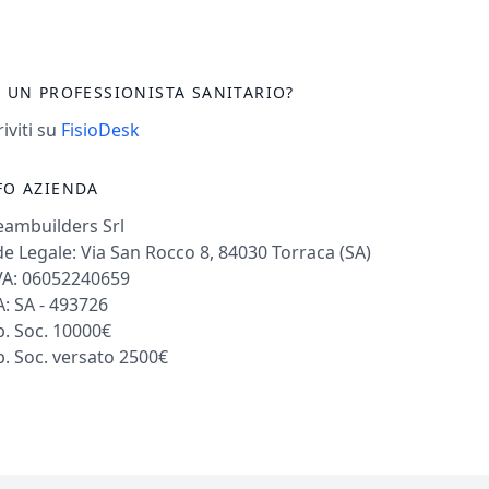
I UN PROFESSIONISTA SANITARIO?
riviti su
FisioDesk
FO AZIENDA
eambuilders Srl
e Legale: Via San Rocco 8, 84030 Torraca (SA)
VA: 06052240659
: SA - 493726
. Soc. 10000€
. Soc. versato 2500€