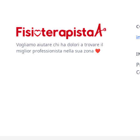
C
i
Vogliamo aiutare chi ha dolori a trovare il
miglior professionista nella sua zona ❤️
I
P
C