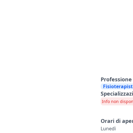
Professione
Fisioterapis
Specializzaz
Info non dispon
Orari di ape
Lunedì