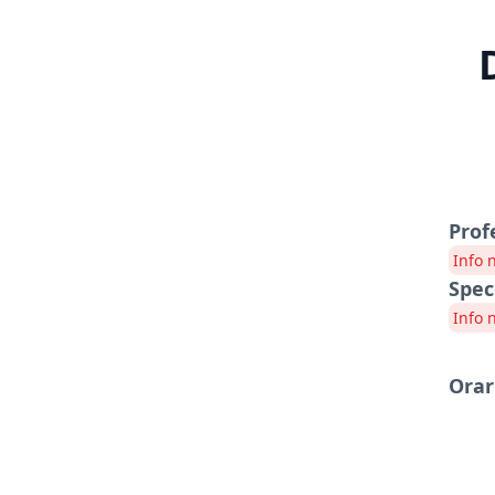
Prof
Info 
Spec
Info 
Orar