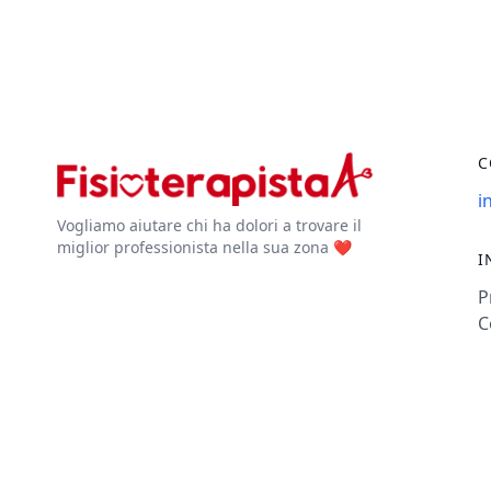
C
i
Vogliamo aiutare chi ha dolori a trovare il
miglior professionista nella sua zona ❤️
I
P
C