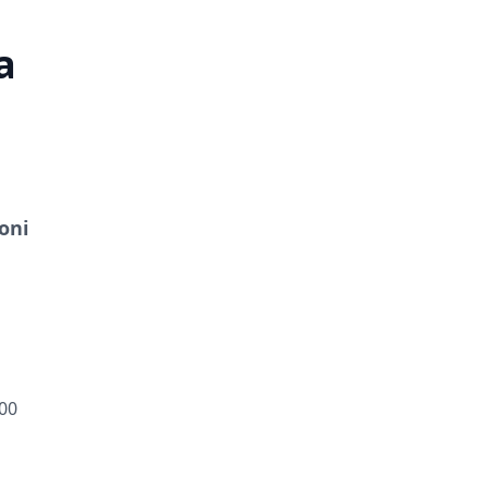
a
oni
100