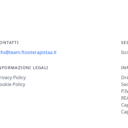
ONTATTI
SE
nfo@team.fisioterapistaa.it
Isc
NFORMAZIONI LEGALI
IN
rivacy Policy
Dr
ookie Policy
Sed
P.I
REA
Cap
Cap