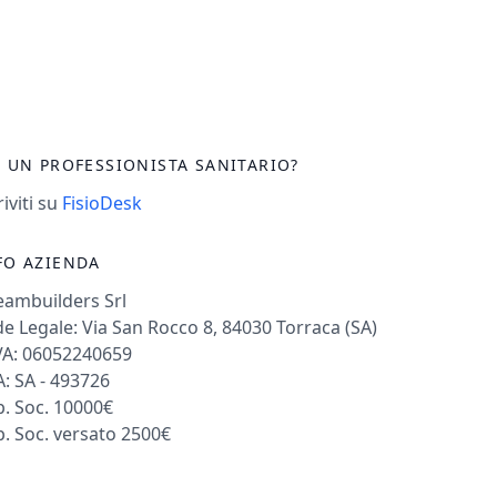
I UN PROFESSIONISTA SANITARIO?
riviti su
FisioDesk
FO AZIENDA
eambuilders Srl
e Legale: Via San Rocco 8, 84030 Torraca (SA)
VA: 06052240659
: SA - 493726
. Soc. 10000€
. Soc. versato 2500€