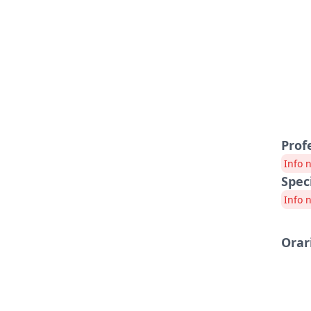
Prof
Info 
Spec
Info 
Orar