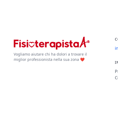
C
i
Vogliamo aiutare chi ha dolori a trovare il
miglior professionista nella sua zona ❤️
I
P
C