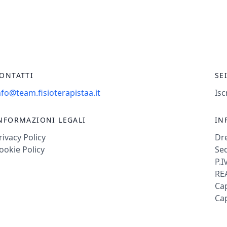
ONTATTI
SE
nfo@team.fisioterapistaa.it
Isc
NFORMAZIONI LEGALI
IN
rivacy Policy
Dr
ookie Policy
Sed
P.I
REA
Cap
Cap