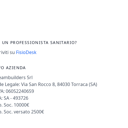
I UN PROFESSIONISTA SANITARIO?
riviti su
FisioDesk
FO AZIENDA
eambuilders Srl
e Legale: Via San Rocco 8, 84030 Torraca (SA)
VA: 06052240659
: SA - 493726
. Soc. 10000€
. Soc. versato 2500€