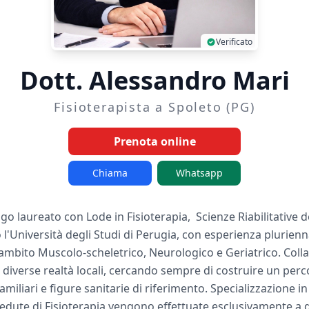
Verificato
Dott. Alessandro Mari
Fisioterapista a Spoleto (PG)
Prenota online
Chiama
Whatsapp
go laureato con Lode in Fisioterapia, Scienze Riabilitative d
l'Università degli Studi di Perugia, con esperienza pluriennal
in ambito Muscolo-scheletrico, Neurologico e Geriatrico. Col
iverse realtà locali, cercando sempre di costruire un percor
amiliari e figure sanitarie di riferimento. Specializzazione i
sedute di Fisioterapia vengono effettuate esclusivamente a 