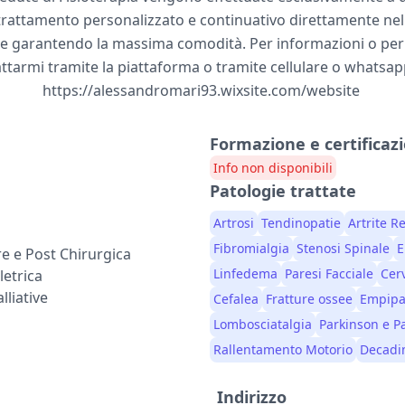
 trattamento personalizzato e continuativo direttamente nel
e garantendo la massima comodità. Per informazioni o pe
attarmi tramite la piattaforma o tramite cellulare o whats
https://alessandromari93.wixsite.com/website
Formazione e certificazi
Info non disponibili
Patologie trattate
Artrosi
Tendinopatie
Artrite 
Fibromialgia
Stenosi Spinale
E
re e Post Chirurgica
Linfedema
Paresi Facciale
Cerv
letrica
lliative
Cefalea
Fratture ossee
Empipar
Lombosciatalgia
Parkinson e P
Rallentamento Motorio
Decadi
Indirizzo