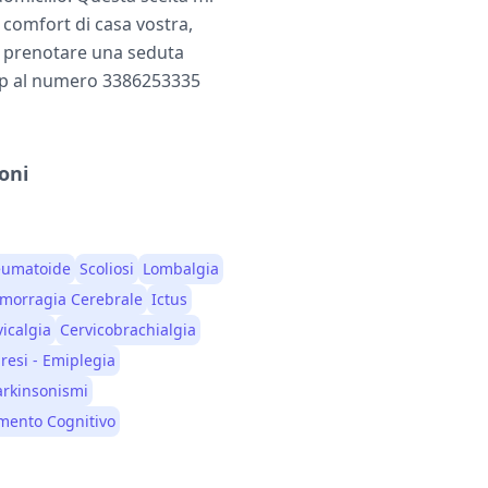
 comfort di casa vostra,
r prenotare una seduta
app al numero 3386253335
oni
Reumatoide
Scoliosi
Lombalgia
morragia Cerebrale
Ictus
icalgia
Cervicobrachialgia
esi - Emiplegia
arkinsonismi
mento Cognitivo