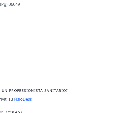
 (pg) 06049
I UN PROFESSIONISTA SANITARIO?
riviti su
FisioDesk
FO AZIENDA