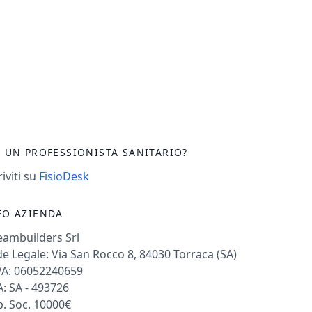
I UN PROFESSIONISTA SANITARIO?
riviti su
FisioDesk
FO AZIENDA
eambuilders Srl
e Legale: Via San Rocco 8, 84030 Torraca (SA)
VA: 06052240659
: SA - 493726
. Soc. 10000€