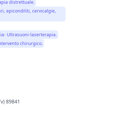
pia distrettuale.
, epicondiliti, cervicalgie,
a- Ultrasuoni-laserterapia.
ntervento chirurgico.
vv) 89841