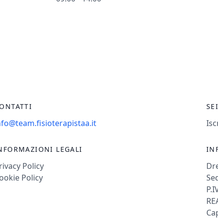
ONTATTI
SE
nfo@team.fisioterapistaa.it
Isc
NFORMAZIONI LEGALI
IN
rivacy Policy
Dr
ookie Policy
Sed
P.I
REA
Cap