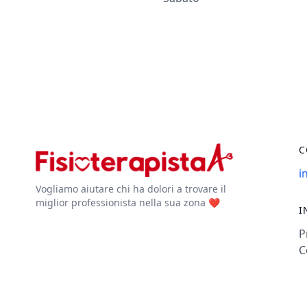
C
i
Vogliamo aiutare chi ha dolori a trovare il
miglior professionista nella sua zona ❤️
I
P
C