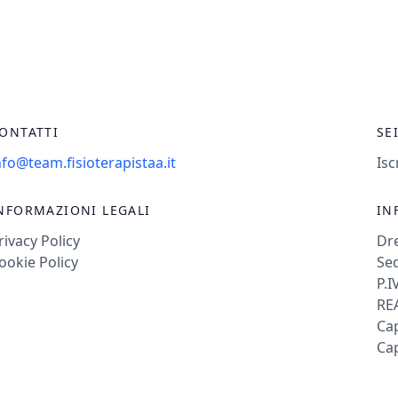
ONTATTI
SE
nfo@team.fisioterapistaa.it
Isc
NFORMAZIONI LEGALI
IN
rivacy Policy
Dr
ookie Policy
Sed
P.I
REA
Cap
Cap