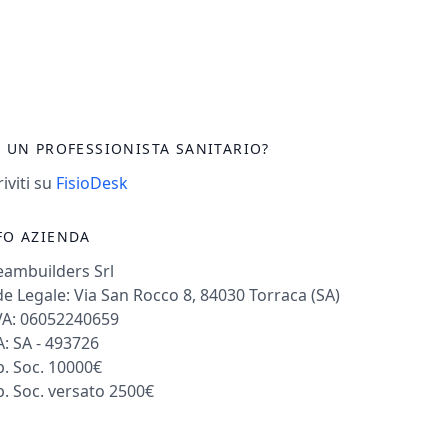
I UN PROFESSIONISTA SANITARIO?
riviti su
FisioDesk
FO AZIENDA
eambuilders Srl
e Legale: Via San Rocco 8, 84030 Torraca (SA)
VA: 06052240659
: SA - 493726
. Soc. 10000€
. Soc. versato 2500€