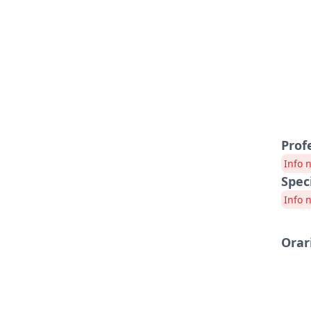
Prof
Info 
Spec
Info 
Orar