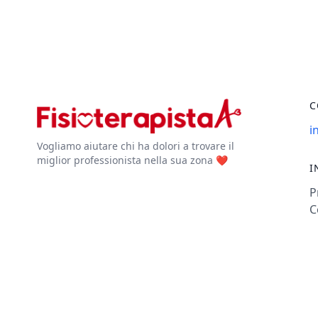
C
i
Vogliamo aiutare chi ha dolori a trovare il
miglior professionista nella sua zona ❤️
I
P
C