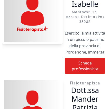
Isabelle
Mantovan.15,
Azzano Decimo (pn)
33082
Esercito la mia attivita
in un piccolo paesino
della provincia di
Pordenone, immersa
nel verde. Di seguito
Scheda
l'elenco delle tecniche
professionista
che uso, puramente a
scopo illustrativo, in
Fisioterapista
quanto le
Dott.ssa
competenze acquisite
con lo studio e
Mander
l'esperienza non si
Patrizia