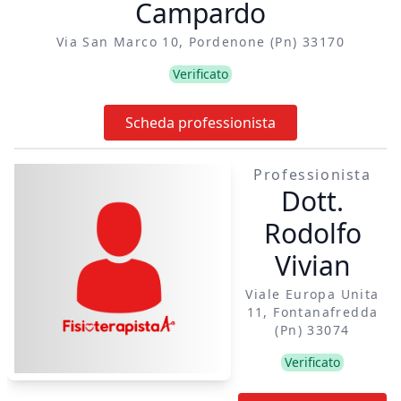
Campardo
su una combinazione di terapia manuale ed esercizio
terapeutico, secondo le evidenze scientifiche.
Via San Marco 10, Pordenone (pn) 33170
Disponibili anche terapie strumentali come Tecar, onde
Verificato
d'urto e ultrasuoni. Studio dotato anche di due
palestre attrezzate. Al piano terra, senza barriere
Scheda professionista
architettoniche e con ampio parcheggio gratuito.
Professionista
Dott.
Rodolfo
Vivian
Viale Europa Unita
11, Fontanafredda
(pn) 33074
Verificato