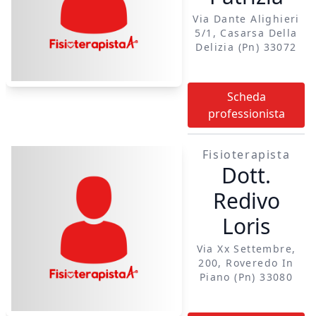
possono scrivere ma
solo provare
Via Dante Alighieri
5/1, Casarsa Della
personalmente:
Delizia (pn) 33072
osteopatia:
trattamento per
ricercare e
Scheda
mantenere l'integrità
professionista
strutturale e
funzionale del corpo
Fisioterapista
in ogni sua
Dott.
componente
Redivo
massoterapia:
Loris
massaggio alla
muscolatura, a
Via Xx Settembre,
tendini e legamenti
200, Roveredo In
per ridare mobilità
Piano (pn) 33080
alle articolazioni,
quali spalla, collo,