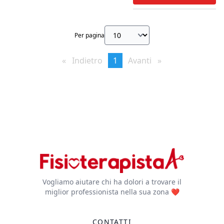
Per pagina
Indietro
page
You're
1
Avanti
page
on
page
Vogliamo aiutare chi ha dolori a trovare il
miglior professionista nella sua zona ❤️
CONTATTI