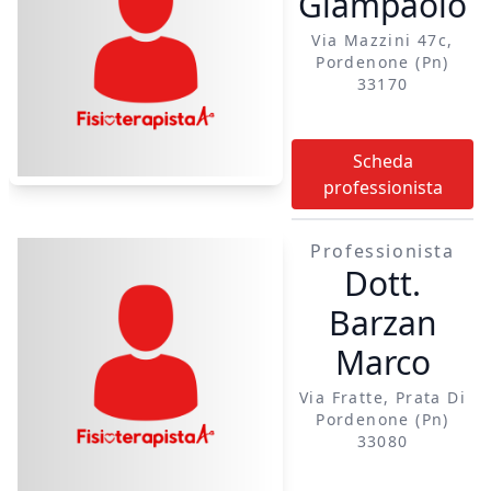
Giampaolo
dei vari organi
Via Mazzini 47c,
linfodrenaggio:
Pordenone (pn)
massaggio linfatico
33170
per aiutare il corpo a
migliorare la
microcircolazione e la
Scheda
respirazione cutanea
professionista
Professionista
Dott.
Barzan
Marco
Via Fratte, Prata Di
Pordenone (pn)
33080